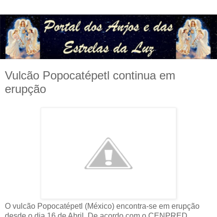
Vulcão Popocatépetl continua em
erupção
​O vulcão Popocatépetl (México) encontra-se em erupção
desde o dia 16 de Abril. De acordo com o CENPRED