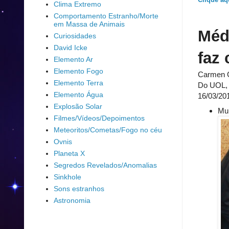
Clique aq
Clima Extremo
Comportamento Estranho/Morte
em Massa de Animais
Médi
Curiosidades
David Icke
faz 
Elemento Ar
Elemento Fogo
Carmen G
Elemento Terra
Do UOL,
Elemento Água
16/03/20
Explosão Solar
Mur
Filmes/Vídeos/Depoimentos
Meteoritos/Cometas/Fogo no céu
Ovnis
Planeta X
Segredos Revelados/Anomalias
Sinkhole
Sons estranhos
Astronomia