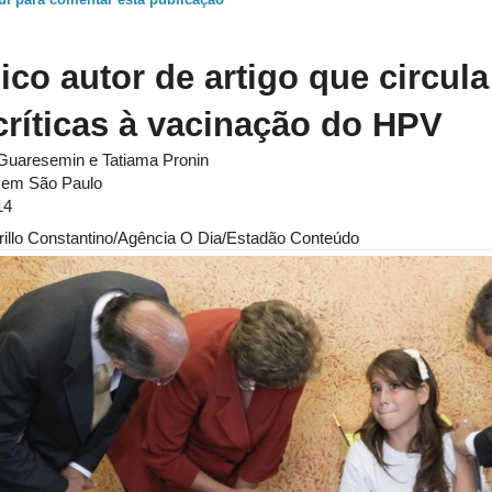
ui para comentar esta publicação
co autor de artigo que circul
críticas à vacinação do HPV
uaresemin e Tatiama Pronin
 em São Paulo
14
illo Constantino/Agência O Dia/Estadão Conteúdo