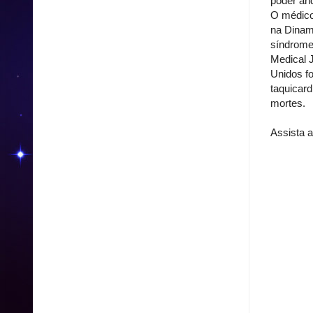
poder and
O médic
na Dinam
síndrome 
Medical 
Unidos fo
taquicard
mortes.
Assista 