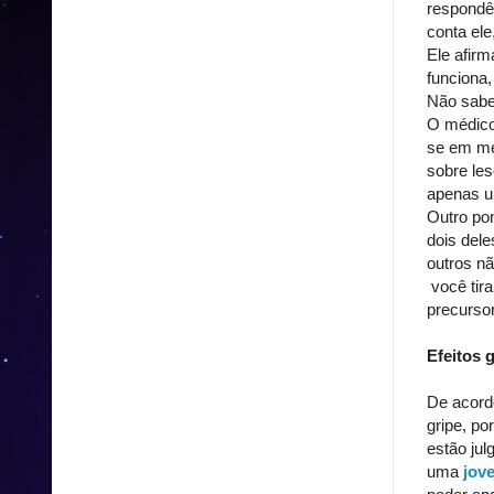
respondê-
conta ele
Ele afir
funciona
Não sabem
O médico
se em mé
sobre le
apenas u
Outro pon
dois dele
outros nã
você tir
precurso
Efeitos 
De acordo
gripe, po
estão jul
uma
jov