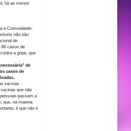
il, há ao menos
lia e Comunidade,
oníveis não são
cional de
o 80 casos de
ontra a gripe, que
snecessária" de
 os casos de
écadas.
as vacinas -
 vacinas que não
s pessoas passam a
, que, na maioria
ortanto, é que não é