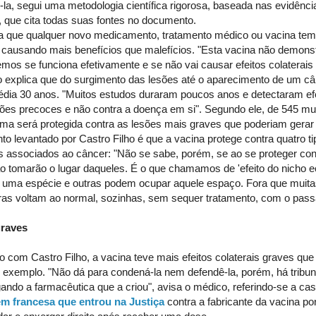
la, segui uma metodologia científica rigorosa, baseada nas evidênci
, que cita todas suas fontes no documento.
ma que qualquer novo medicamento, tratamento médico ou vacina te
, causando mais benefícios que malefícios. "Esta vacina não demon
os se funciona efetivamente e se não vai causar efeitos colaterais 
 explica que do surgimento das lesões até o aparecimento de um cân
dia 30 anos. "Muitos estudos duraram poucos anos e detectaram efe
sões precoces e não contra a doença em si". Segundo ele, de 545 mu
ma será protegida contra as lesões mais graves que poderiam gerar
to levantado por Castro Filho é que a vacina protege contra quatro t
s associados ao câncer: "Não se sabe, porém, se ao se proteger cont
o tomarão o lugar daqueles. É o que chamamos de 'efeito do nicho ec
a uma espécie e outras podem ocupar aquele espaço. Fora que muita
ras voltam ao normal, sozinhas, sem sequer tratamento, com o pass
graves
 com Castro Filho, a vacina teve mais efeitos colaterais graves que
r exemplo. "Não dá para condená-la nem defendê-la, porém, há tribu
gando a farmacêutica que a criou", avisa o médico, referindo-se a c
em francesa que entrou na Justiça
contra a fabricante da vacina po