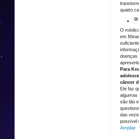
transtor
quatro c
O médico
em Minas 
suficient
informaçã
doenças 
apresenta
Para Knu
adolesce
câncer d
Ele faz q
algumas 
são tão 
questiona
das veze
possível
Ampliar