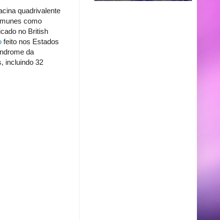
cina quadrivalente
toimunes como
cado no British
o
feito nos Estados
síndrome da
, incluindo 32