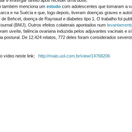
ar e enxergar direito após receber uma dose.
o também menciona um
estudo
com adolescentes que tomaram a va
arca e na Suécia e que, logo depois, tiveram doenças graves e au
de Behcet, doença de Raynaud e diabetes tipo 1. O trabalho foi publi
Journal (BMJ). Outros efeitos colaterais apontados num
levantament
ram uveíte, falência ovariana induzida pelos adjuvantes vacinais e 
ia postural. De 12.424 relatos, 772 deles foram considerados severos
ao vídeo neste link:
http://mais.uol.com.br/view/14768206