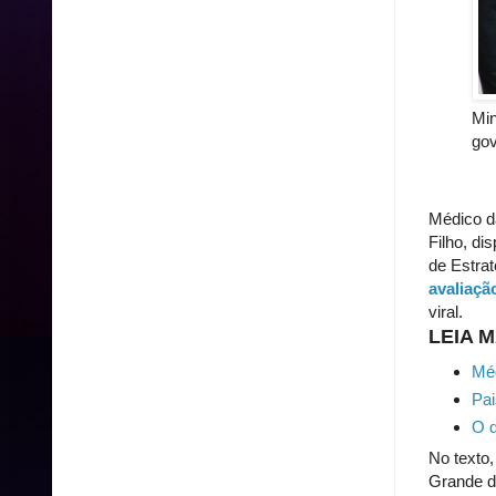
Min
gov
Médico d
Filho, di
de Estrat
avaliaçã
viral.
LEIA M
Méd
Pai
O q
No texto
Grande d