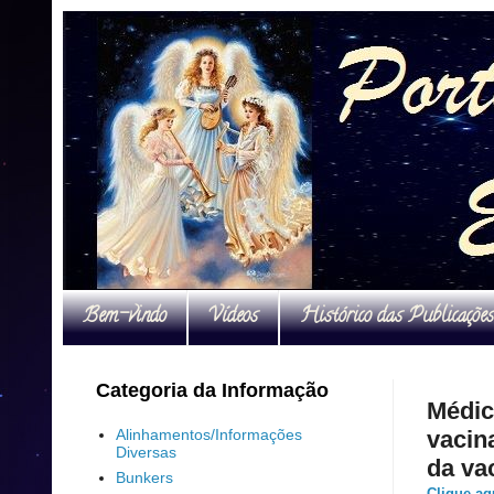
Bem-vindo
Vídeos
Histórico das Publicações
Categoria da Informação
Médico
Alinhamentos/Informações
vacin
Diversas
da va
Bunkers