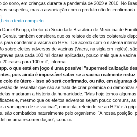
no do sono, em crianças durante a pandemia de 2009 e 2010. No Bras
asos suspeitos, mas a associação com o produto não foi confirmada.
Leia o texto completo
 Daniel Knupp, diretor da Sociedade Brasileira de Medicina de Famí
Gerais, também considera que os relatos de efeitos colaterais disp
es para condenar a vacina do HPV. "De acordo com o sistema interna
o sobre efeitos adversos de vacinas (Vaers, na sigla em inglês), sã
graves para cada 100 mil doses aplicadas, pouco mais que a vacina c
 20 casos para 100 mil", informa.
pp, o que está em jogo é uma possível "supermedicalização de
ntes, pois ainda é impossível saber se a vacina realmente reduz
e colo de útero - isso só será confirmado, ou não, em algumas d
uestão de ressaltar que não se trata de criar polêmica ou demonizar 
delas mudaram a história da humanidade. "Mas hoje temos algumas
eficazes e, mesmo que os efeitos adversos sejam pouco comuns, a
r a vantagem de se vacinar", comenta, referindo-se ao HPV e à gripe
s, são combatidos naturalmente pelo organismo. "A nossa posição, p
 definir uma recomendação", conclui.