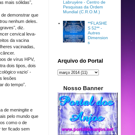
Labruyère - Centro de
as mais sólidas",
Pesquisas da Ordem
Mundial (C.R.O.M.)
m de demonstrar que
strou nenhum deles.
**FLASHE
graves", diz.
S 52** -
Autres
cer cervical leva-
Dimension
itos da vacina
s
lheres vacinadas,
 câncer.
ipos de vírus HPV,
Arquivo do Portal
ra dois tipos, dois
ológico vazio' -
s lesões
ar do tempo".
Nosso Banner
 a de meningite e
nais pelo mundo que
asos como o de
r ter ficado sem