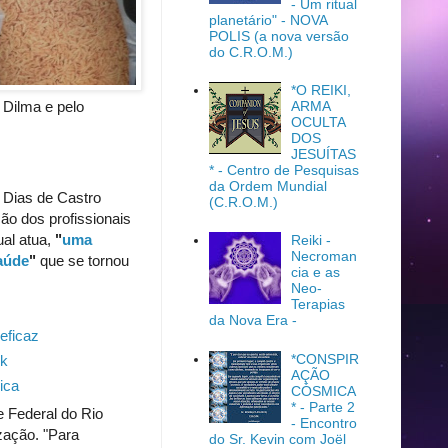
- Um ritual
planetário" - NOVA
POLIS (a nova versão
do C.R.O.M.)
*O REIKI,
 Dilma e pelo
ARMA
OCULTA
DOS
JESUÍTAS
* - Centro de Pesquisas
da Ordem Mundial
 Dias de Castro
(C.R.O.M.)
ção dos profissionais
ual atua,
"
uma
Reiki -
Necroman
Saúde
"
que se tornou
cia e as
Neo-
Terapias
da Nova Era -
eficaz
*CONSPIR
ok
AÇÃO
ica
CÓSMICA
* - Parte 2
 Federal do Rio
- Encontro
zação. "Para
do Sr. Kevin com Joël