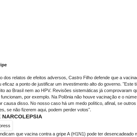
ipe
o dos relatos de efeitos adversos, Castro Filho defende que a vacin
 eficaz a ponto de justificar um investimento alto do governo. "Este t
trito ao Brasil nem ao HPV. Revisões sistemáticas já comprovaram q
o funcionam, por exemplo. Na Polônia não houve vacinação e o núme
or causa disso. No nosso caso há um medo político, afinal, se outros
s, se não fizerem aqui, podem perder votos".
E NARCOLEPSIA
indicam que vacina contra a gripe A (H1N1) pode ter desencadeado 