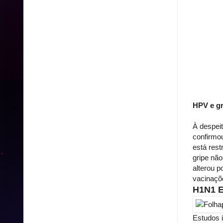
HPV e gr
À despeit
confirmou
está res
gripe nã
alterou p
vacinaçõe
H1N1 
Estudos 