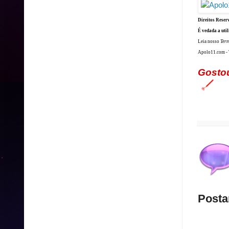
Direitos Reser
É vedada a util
Leia nosso
Ter
Apolo11.com - T
Gosto
Posta