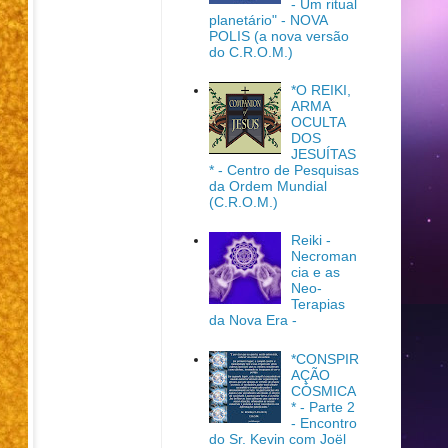
- Um ritual
planetário" - NOVA
POLIS (a nova versão
do C.R.O.M.)
*O REIKI,
ARMA
OCULTA
DOS
JESUÍTAS
* - Centro de Pesquisas
da Ordem Mundial
(C.R.O.M.)
Reiki -
Necroman
cia e as
Neo-
Terapias
da Nova Era -
*CONSPIR
AÇÃO
CÓSMICA
* - Parte 2
- Encontro
do Sr. Kevin com Joël