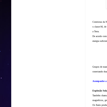
Cientistas da 
x classe-M, de
a Terra.
De acordo com
energia suficie
Grupos de manc
conectando dua
Acompanhe a 
Explosão Sol
Também chamada
magnéticos, ge
Os flares produ