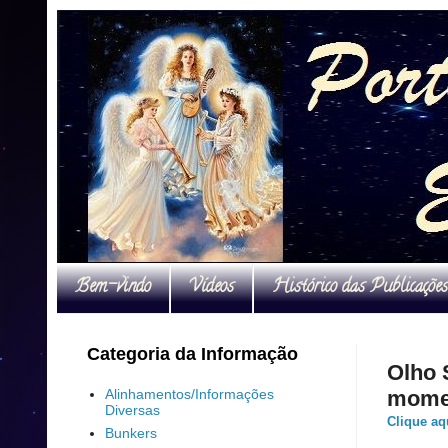
Bem-vindo
Vídeos
Histórico das Publicações
Categoria da Informação
Olho 
Alinhamentos/Informações
mome
Diversas
Clique aq
Bunkers