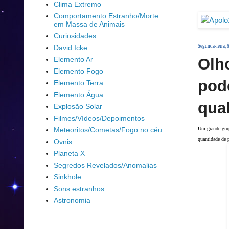
Clima Extremo
Comportamento Estranho/Morte
em Massa de Animais
Curiosidades
Segunda-feira, 
David Icke
Olho
Elemento Ar
Elemento Fogo
pode
Elemento Terra
Elemento Água
qua
Explosão Solar
Filmes/Vídeos/Depoimentos
Um grande grup
Meteoritos/Cometas/Fogo no céu
quantidade de p
Ovnis
Planeta X
Segredos Revelados/Anomalias
Sinkhole
Sons estranhos
Astronomia