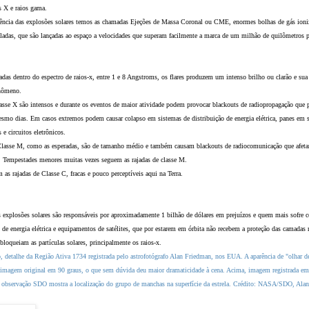
s X e raios gama.
ncia das explosões solares temos as chamadas Ejeções de Massa Coronal ou CME, enormes bolhas de gás ion
eladas, que são lançadas ao espaço a velocidades que superam facilmente a marca de um milhão de quilômetros p
das dentro do espectro de raios-x, entre 1 e 8 Angstroms, os flares produzem um intenso brilho ou clarão e sua
enômeno.
lasse X são intensos e durante os eventos de maior atividade podem provocar blackouts de radiopropagação que 
esmo dias. Em casos extremos podem causar colapso em sistemas de distribuição de energia elétrica, panes em sat
 e circuitos eletrônicos.
Classe M, como as esperadas, são de tamanho médio e também causam blackouts de radiocomunicação que afeta
s. Tempestades menores muitas vezes seguem as rajadas de classe M.
 as rajadas de Classe C, fracas e pouco perceptíveis aqui na Terra.
 explosões solares são responsáveis por aproximadamente 1 bilhão de dólares em prejuízos e quem mais sofre c
 de energia elétrica e equipamentos de satélites, que por estarem em órbita não recebem a proteção das camadas 
bloqueiam as partículas solares, principalmente os raios-x.
, detalhe da Região Ativa 1734 registrada pelo astrofotógrafo Alan Friedman, nos EUA. A aparência de "olhar de
 imagem original em 90 graus, o que sem dúvida deu maior dramaticidade à cena. Acima, imagem registrada e
de observação SDO mostra a localização do grupo de manchas na superfície da estrela. Crédito: NASA/SDO, Ala