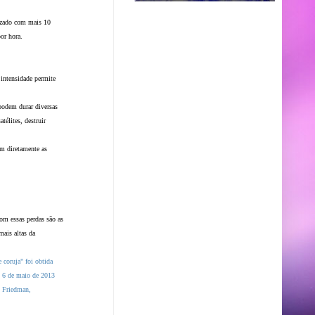
izado com mais 10
or hora.
 intensidade permite
podem durar diversas
élites, destruir
m diretamente as
om essas perdas são as
mais altas da
 coruja" foi obtida
m 6 de maio de 2013
n Friedman,