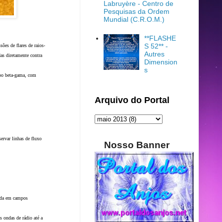
Labruyère - Centro de
Pesquisas da Ordem
Mundial (C.R.O.M.)
**FLASHE
S 52** -
es de flares de raios-
Autres
as diretamente contra
Dimension
s
po beta-gama, com
Arquivo do Portal
rvar linhas de fluxo
Nosso Banner
nada em campos
s ondas de rádio até a