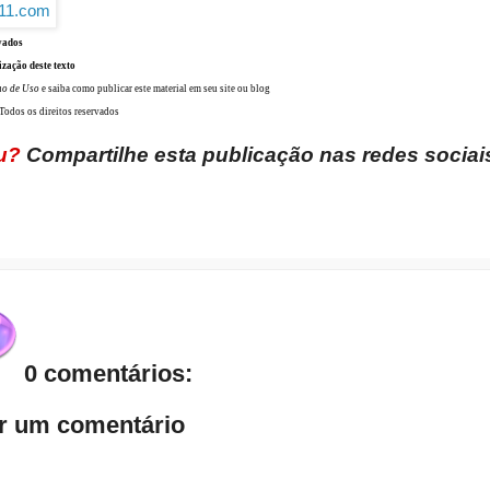
vados
ização deste texto
mo de Uso
e saiba como publicar este material em seu site ou blog
odos os direitos reservados
u?
Compartilhe esta publicação nas redes sociai
0 comentários:
r um comentário