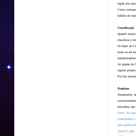
região dos raio
Como consequê
bilhões de ton
Classificação
Quando observa
classificar o f
Os flares de C
horas ou até m
transformadores
As rajadas da 
regiões polare
Por fim existem
Prejuízos
Anualmente, as
concessionárias
atmosfera, que 
Fotos: No topo
rotacionando a
pelo satélite 
Apolo11.com.