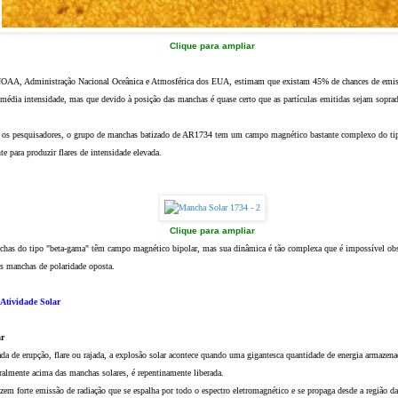
Clique para ampliar
NOAA, Administração Nacional Oceânica e Atmosférica dos EUA, estimam que existam 45% de chances de emissõ
 média intensidade, mas que devido à posição das manchas é quase certo que as partículas emitidas sejam soprad
 os pesquisadores, o grupo de manchas batizado de AR1734 tem um campo magnético bastante complexo do ti
nte para produzir flares de intensidade elevada.
Clique para ampliar
has do tipo "beta-gama" têm campo magnético bipolar, mas sua dinâmica é tão complexa que é impossível obse
s manchas de polaridade oposta.
Atividade Solar
ar
 de erupção, flare ou rajada, a explosão solar acontece quando uma gigantesca quantidade de energia armaze
ralmente acima das manchas solares, é repentinamente liberada.
zem forte emissão de radiação que se espalha por todo o espectro eletromagnético e se propaga desde a região da