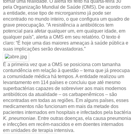
tornar uma realidade. O alerta foi feito na quarta-feira 30
pela Organização Mundial de Saúde (OMS). De acordo com
a entidade, esse tipo de microrganismo já pode ser
encontrado no mundo inteiro, o que configura um quadro de
grave preocupação. “A resistência a antibióticos tem
potencial para afetar qualquer um, em qualquer idade, em
qualquer país”, alerta a OMS em seu relatório. O texto é
claro: “É hoje uma das maiores ameaças à saúde pública e
suas implicações serão devastadoras.”
É a primeira vez que a OMS se posiciona com tamanha
contundência em relação à questão – tema que já preocupa
a comunidade médica há tempos. A entidade realizou um
levantamento em 114 países e concluiu que até mesmo
superbactérias capazes de sobreviver aos mais modernos
antibióticos da atualidade – os carbapenêmicos – são
encontradas em todas as regiões. Em alguns países, esses
medicamentos não funcionam em mais da metade dos
pacientes internados em hospitais e infectados pela bactéria
K. pneumoniae
. Entre outras doenças, ela causa pneumonia
e infecções em recém-nascidos e em doentes internados
em unidades de terapia intensiva.